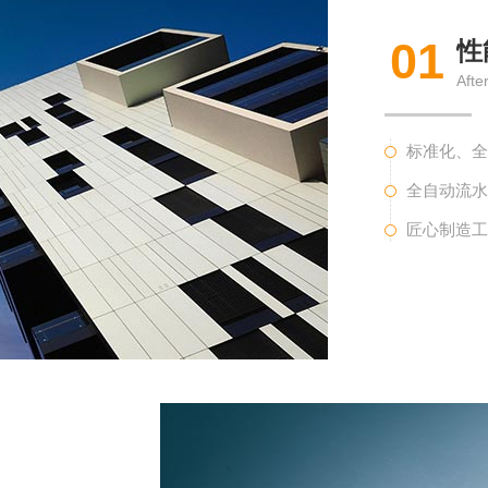
01
性
Afte
标准化、
全自动流
匠心制造